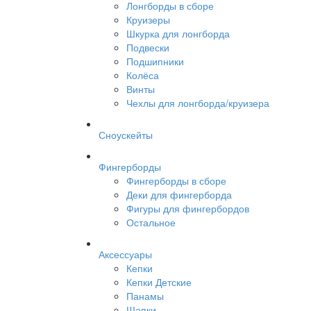
Лонгборды в сборе
Круизеры
Шкурка для лонгборда
Подвески
Подшипники
Колёса
Винты
Чехлы для лонгборда/круизера
Сноускейты
Фингерборды
Фингерборды в сборе
Деки для фингерборда
Фигуры для фингербордов
Остальное
Аксессуары
Кепки
Кепки Детские
Панамы
Шапки