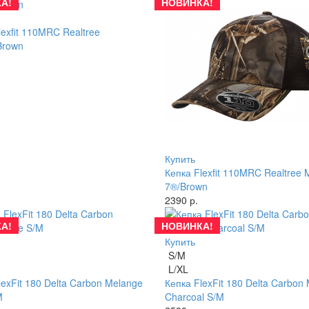
А!
НОВИНКА!
lexfit 110MRC Realtree
Brown
Купить
Кепка Flexfit 110MRC Realtree 
7®/Brown
2390 р.
А!
НОВИНКА!
Купить
S/M
L/XL
lexFit 180 Delta Carbon Melange
Кепка FlexFit 180 Delta Carbon
M
Charcoal S/M