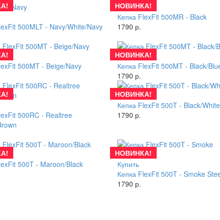
А!
НОВИНКА!
Купить
Кепка FlexFit 500MR - Black
lexFit 500MLT - Navy/White/Navy
1790 р.
А!
НОВИНКА!
Купить
lexFit 500MT - Beige/Navy
Кепка FlexFit 500MT - Black/Blu
1790 р.
А!
НОВИНКА!
Купить
Кепка FlexFit 500T - Black/White
exFit 500RC - Realtree
1790 р.
Brown
А!
НОВИНКА!
lexFit 500T - Maroon/Black
Купить
Кепка FlexFit 500T - Smoke Stee
1790 р.