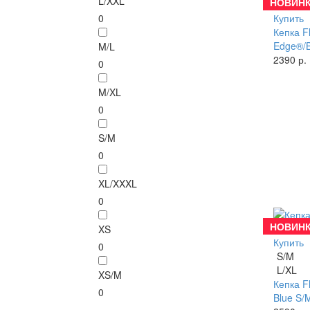
L/XXL
НОВИНК
0
Купить
Кепка F
Edge®/
M/L
2390 р.
0
M/XL
0
S/M
0
XL/XXXL
0
НОВИНК
XS
Купить
0
S/M
L/XL
XS/M
Кепка F
0
Blue S/