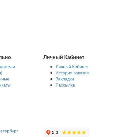
льно
Личный Кабинет
одители
Личный Кабинет
ы)
История заказов
чные
Закладки
икаты
Рассылка
етербург