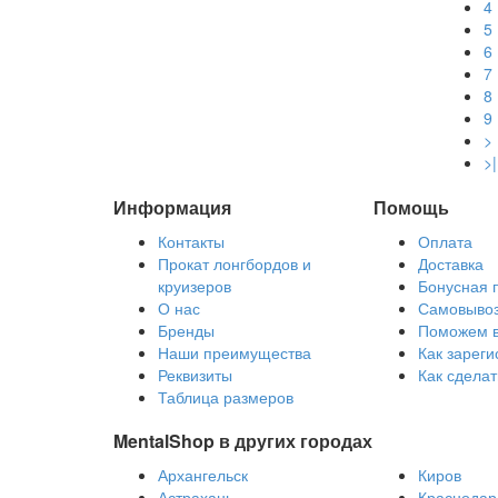
4
5
6
7
8
9
>
>|
Информация
Помощь
Контакты
Оплата
Прокат лонгбордов и
Доставка
круизеров
Бонусная 
О нас
Самовыво
Бренды
Поможем 
Наши преимущества
Как зареги
Реквизиты
Как сделат
Таблица размеров
MentalShop в других городах
Архангельск
Киров
Астрахань
Краснодар