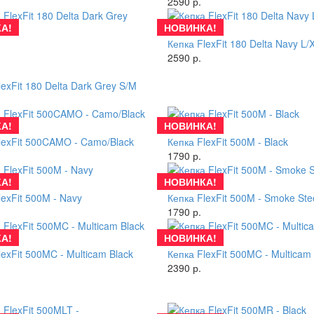
2590 р.
А!
НОВИНКА!
Купить
Кепка FlexFit 180 Delta Navy L/
2590 р.
lexFit 180 Delta Dark Grey S/M
А!
НОВИНКА!
Купить
lexFit 500CAMO - Camo/Black
Кепка FlexFit 500M - Black
1790 р.
А!
НОВИНКА!
Купить
lexFit 500M - Navy
Кепка FlexFit 500M - Smoke Ste
1790 р.
А!
НОВИНКА!
Купить
lexFit 500MC - Multicam Black
Кепка FlexFit 500MC - Multicam
2390 р.