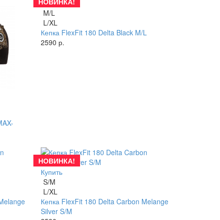
НОВИНКА!
Купить
M/L
L/XL
Кепка FlexFit 180 Delta Black M/L
2590 р.
MAX-
НОВИНКА!
Купить
S/M
L/XL
 Melange
Кепка FlexFit 180 Delta Carbon Melange
Silver S/M