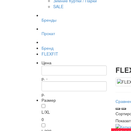
Зимние Куртки / Парки
SALE
Бренды
Прокат
Бренд
FLEXFIT
Цена
FLE
р. -
р.
Размер
Сравнен
L/XL
Сортир
0
Показат