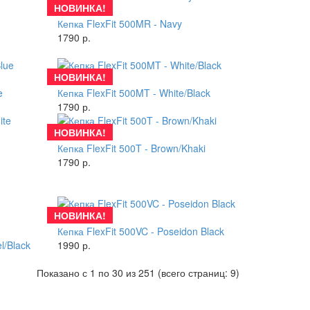
НОВИНКА!
Купить
Кепка FlexFit 500MR - Navy
1790 р.
НОВИНКА!
Купить
e
Кепка FlexFit 500MT - White/Black
1790 р.
НОВИНКА!
Купить
Кепка FlexFit 500T - Brown/Khaki
1790 р.
НОВИНКА!
Купить
Кепка FlexFit 500VC - Poseidon Black
l/Black
1990 р.
Показано с 1 по 30 из 251 (всего страниц: 9)