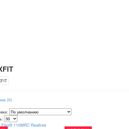
XFIT
ие (0)
овка:
ь: