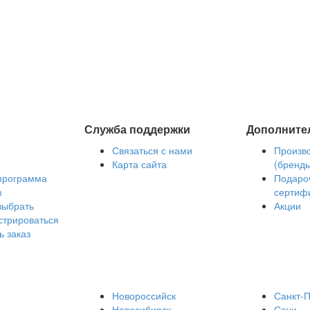
Служба поддержки
Дополните
Связаться с нами
Произв
Карта сайта
(бренд
программа
Подаро
з
сертиф
выбрать
Акции
стрироваться
ь заказ
Новороссийск
Санкт-П
Новосибирск
Сочи