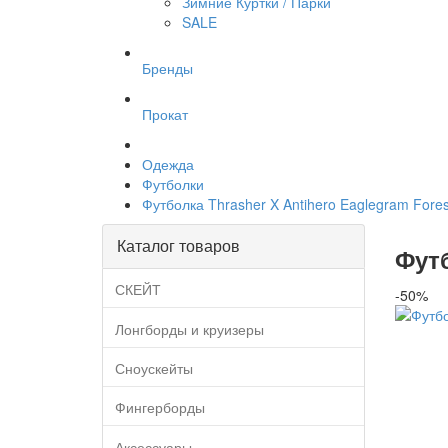
Зимние Куртки / Парки
SALE
Бренды
Прокат
Одежда
Футболки
Футболка Thrasher X Antihero Eaglegram Fore
Каталог товаров
Футб
СКЕЙТ
-50%
Лонгборды и круизеры
Сноускейты
Фингерборды
Аксессуары