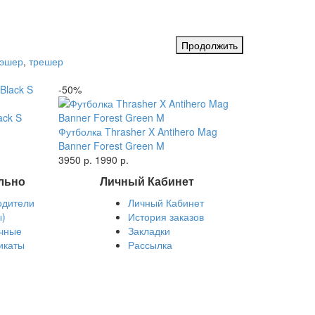
Продолжить
рэшер
,
трешер
-50%
ack S
Футболка Thrasher X Antihero Mag
Banner Forest Green M
3950 р.
1990 р.
льно
Личный Кабинет
одители
Личный Кабинет
ы)
История заказов
чные
Закладки
икаты
Рассылка