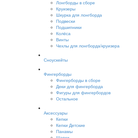
Лонгборды в сборе
Круизеры
Шкурка для лонгборда
Подвески
Подшипники
Колёса
Винты
Чехлы для лонгборда/круизера
Сноускейты
Фингерборды
Фингерборды в сборе
Деки для фингерборда
Фигуры для фингербордов
Остальное
Аксессуары
Кепки
Кепки Детские
Панамы
Шапки