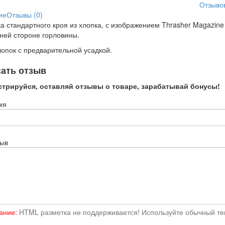
Отзывов
ие
Отзывы (0)
а стандартного кроя из хлопка, с изображением Thrasher Magazine x
ней стороне горловины.
опок с предварительной усадкой.
ать отзыв
стрируйся, оставляй отзывы о товаре, зарабатывай бонусы!
мя
зыв
ание:
HTML разметка не поддерживается! Используйте обычный тек