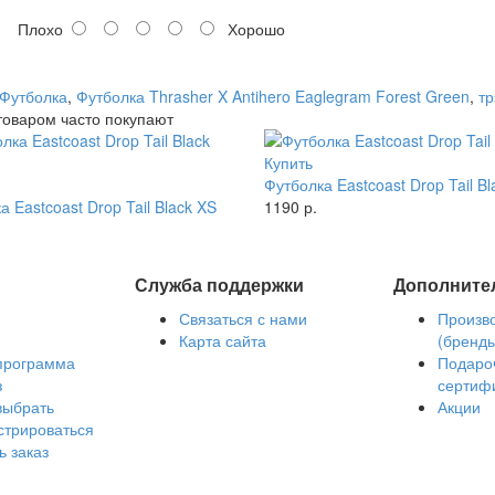
Плохо
Хорошо
Футболка
,
Футболка Thrasher X Antihero Eaglegram Forest Green
,
т
товаром часто покупают
Купить
Футболка Eastcoast Drop Tail Bl
а Eastcoast Drop Tail Black XS
1190 р.
Служба поддержки
Дополните
Связаться с нами
Произв
Карта сайта
(бренд
программа
Подаро
з
сертиф
выбрать
Акции
стрироваться
ь заказ