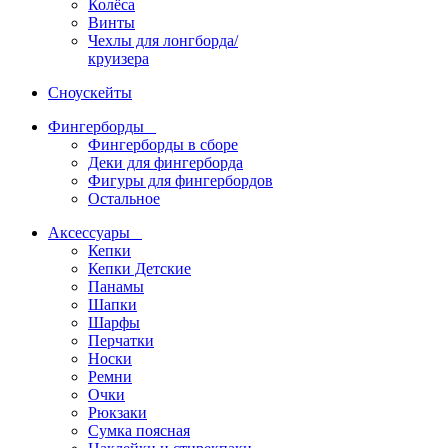
Колёса
Винты
Чехлы для лонгборда/
круизера
Сноускейты
Фингерборды
Фингерборды в сборе
Деки для фингерборда
Фигуры для фингербордов
Остальное
Аксессуары
Кепки
Кепки Детские
Панамы
Шапки
Шарфы
Перчатки
Носки
Ремни
Очки
Рюкзаки
Сумка поясная