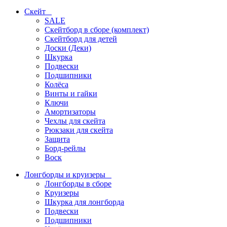
Скейт
SALE
Скейтборд в сборе (комплект)
Скейтборд для детей
Доски (Деки)
Шкурка
Подвески
Подшипники
Колёса
Винты и гайки
Ключи
Амортизаторы
Чехлы для скейта
Рюкзаки для скейта
Защита
Борд-рейлы
Воск
Лонгборды и круизеры
Лонгборды в сборе
Круизеры
Шкурка для лонгборда
Подвески
Подшипники